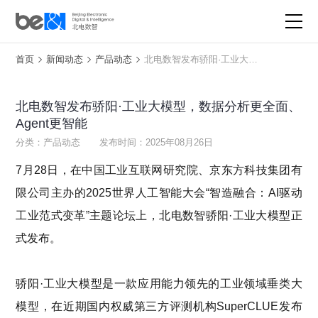
首页
新闻动态
产品动态
北电数智发布骄阳·工业大模型，数据分析更全面、Agent更智能
产品与服务
解决方案
北电数智发布骄阳·工业大模型，数据分析更全面、
Agent更智能
星火·大平台
分类：产品动态
发布时间：2025年08月26日
重大项目与活动
7月28日，在中国工业互联网研究院、京东方科技集团有
限公司主办的2025世界人工智能大会“智造融合：AI驱动
产业生态
工业范式变革”主题论坛上，北电数智骄阳·工业大模型正
式
发布
。
新闻动态
了解北电数智
骄阳
·工业大模型
是一款应用能力领先的工业领域垂类大
模型，
在近期国内权威第三方评测机构
SuperCLUE发布