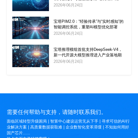
上”
2026年06月24日
宝塔PIM2.0：“经验传承”与“实时感知”的
智能调控系统，重塑AI模型优化部署
2026年06月24日
宝塔推理模组首批支持DeepSeek‑V4，
新一代开源大模型推理进入产业落地期
2026年06月24日
需要任何帮助与支持，请随时联系我们。
面临区域转型升级困局 | 智算中心建设运营无从下手 | 寻求可信的AI行
业解决方案 | 高质量数据获取难 | 企业数智化变革滞缓 | 不知如何用好
国产芯片......