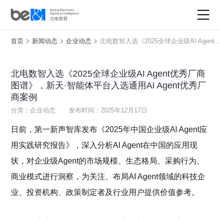
首页
新闻动态
企业动态
北电数智入选《2025全球企业级AI Agent优秀厂商图谱》，新天·智能体平台入选通用AI 
产品与服务
解决方案
北电数智入选《2025全球企业级AI Agent优秀厂商
图谱》，新天·智能体平台入选通用AI Agent优秀厂
星火·大平台
商案例
分类：企业动态
发布时间：2025年12月17日
重大项目与活动
日前，
第一新声智库发布《
2025年中国企业级Al Agent应
产业生态
用实践研究报告》，
深入分析
AI Agent在中国的应用现
状，对企业级Agent的市场规模、生态格局、采购行为、
新闻动态
商业模式进行洞察，
为关注、布局
AI Agent领域的科技企
业、投资机构、政策制定者及行业用户提供价值参考。
了解北电数智