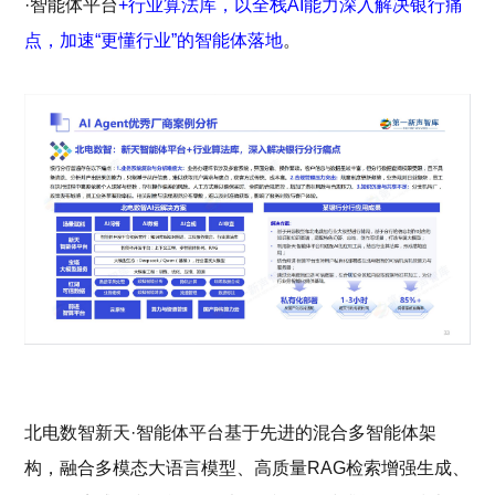
·智能体平台
+行业算法库，以全栈AI能力深入解决银行痛
点，加速“更懂行业”的智能体落地
。
北电数智新天
·智能体平台基于先进的混合多智能体架
构，融合多模态大语言模型、高质量RAG检索增强生成、