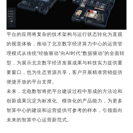
平台的应用将复杂的技术架构与运行状态转化为直观
的视觉体验，推动了北京数字经济算力中心的运营管
理模式从传统“经验驱动”向AI时代“数据驱动”的全面转
型，为展示北京数字经济发展成果
与科技实力提供重
要窗口，也为生态资源共享，客户开展精准营销提供
便捷开放的平台支撑。
未来，北电数智将把平台建设过程中形成的方法论和
创新成果沉淀为标准化、模块化的产品能力，为更多
智算中心的建设和
运营提供可参考的样本，引领面向
未来的智算中心运营新范式。