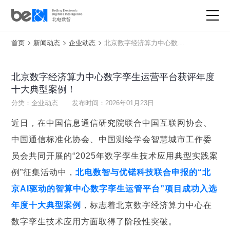
首页
新闻动态
企业动态
北京数字经济算力中心数字孪生运营平台获评年度十大典型案例！
产品与服务
解决方案
北京数字经济算力中心数字孪生运营平台获评年度
十大典型案例！
星火·大平台
分类：企业动态
发布时间：2026年01月23日
重大项目与活动
近日，在中国信息通信研究院联合中国互联网协会、
中国通信标准化协会、中国测绘学会智慧城市工作委
产业生态
员会共同开展的“2025年数字孪生技术应用典型实践案
例”征集活动中，
北电数智与优锘科技联合申报的“北
新闻动态
京AI驱动的智算中心数字孪生运管平台”项目成功入选
了解北电数智
年度十大典型案例
，标志着北京数字经济算力中心在
数字孪生技术应用方面取得了阶段性突破。