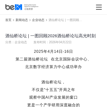
首页
新闻动态
企业动态
酒仙桥论坛 | 一图回顾2026酒仙桥论坛高光时刻
产品与服务
解决方案
酒仙桥论坛 | 一图回顾2026酒仙桥论坛高光时刻
分类：企业动态
发布时间：2026年04月22日
星火·大平台
2025
年
4
月
14
日
-16
日
重大项目与活动
第二届
酒仙桥论坛
在北京国际会议中心、
北京数字经济算力中心成功举办
产业生态
新闻动态
酒仙桥论坛，
不仅是“十五五”开局之年
了解北电数智
观察中国
AI
产业发展的窗口
更是一个产学研用深度融合的